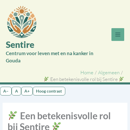
Ga
naar
de
inhoud
Sentire
Centrum voor leven met en na kanker in
Gouda
Home
Algemeen
Een betekenisvolle rol bij Sentire
A−
A
A+
Hoog contrast
Een betekenisvolle rol
bij Sentire