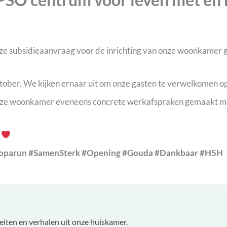
nze subsidieaanvraag voor de inrichting van onze woonkamer
ober. We kijken ernaar uit om onze gasten te verwelkomen op o
nze woonkamer eveneens concrete werkafspraken gemaakt met
!
oparun
#SamenSterk
#Opening
#Gouda
#Dankbaar
#H5H
teiten en verhalen uit onze huiskamer.