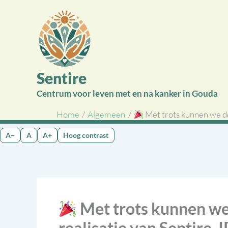
Ga
naar
de
inhoud
Sentire
Centrum voor leven met en na kanker in Gouda
Home
Algemeen
Met trots kunnen we del
A−
A
A+
Hoog contrast
Met trots kunnen we d
realisatie van Sentire,