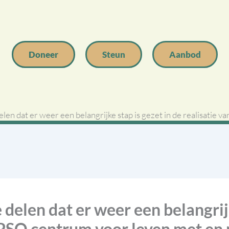
Doneer
Steun
Aanbod
en dat er weer een belangrijke stap is gezet in de realisatie v
elen dat er weer een belangrijk
 IPSO centrum voor leven met en