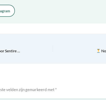
tagram
Medewerkers Groene Hart Ziekenhuis zetten zich in voor Sentire tijdens singelloop Gouda!
Nog
ste velden zijn gemarkeerd met
*