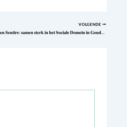
VOLGENDE
𝐊𝐞𝐫𝐧𝐊𝐫𝐚𝐜𝐡𝐭 𝐞𝐧 𝐒𝐞𝐧𝐭𝐢𝐫𝐞: 𝐬𝐚𝐦𝐞𝐧 𝐬𝐭𝐞𝐫𝐤 𝐢𝐧 𝐡𝐞𝐭 𝐒𝐨𝐜𝐢𝐚𝐥𝐞 𝐃𝐨𝐦𝐞𝐢𝐧 𝐢𝐧 𝐆𝐨𝐮𝐝𝐚 𝐞𝐧 𝐝𝐞 𝐫𝐞𝐠𝐢𝐨