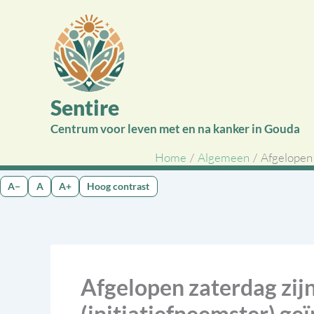
Ga
naar
de
inhoud
Sentire
Centrum voor leven met en na kanker in Gouda
Home
Algemeen
Afgelopen 
A−
A
A+
Hoog contrast
Afgelopen zaterdag zij
(initiatiefneemster) g