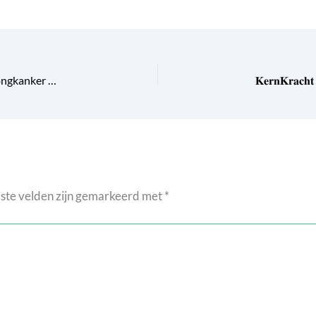
Longkanker? Ja, dat was te verwachten |Mensen met longkanker verdienen steun en geen oordeel
ste velden zijn gemarkeerd met
*