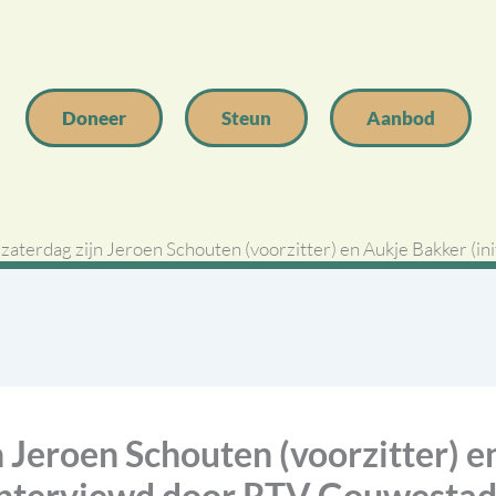
Doneer
Steun
Aanbod
zaterdag zijn Jeroen Schouten (voorzitter) en Aukje Bakker (i
n Jeroen Schouten (voorzitter) 
eïnterviewd door RTV Gouwestad